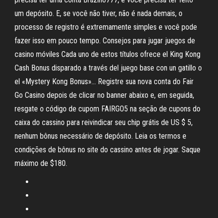
um depósito. E, se você não tiver, não é nada demais, o
processo de registro é extremamente simples e você pode
fazer isso em pouco tempo. Consejos para jugar juegos de
casino móviles Cada uno de estos títulos ofrece el King Kong
Cash Bonus disparado a través del juego base con un gatillo o
el «Mystery Kong Bonus»… Registre sua nova conta do Fair
Go Casino depois de clicar no banner abaixo e, em seguida,
resgate o código de cupom FAIRGO5 na seção de cupons do
caixa do cassino para reivindicar seu chip grátis de US $ 5,
nenhum bônus necessário de depósito. Leia os termos e
condições de bônus no site do cassino antes de jogar. Saque
máximo de $180.