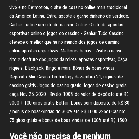
vivo é no Betmotion, o site de cassino online mais tradicional
da América Latina. Entre, aposte e ganhe dinheiro de verdade.
Ganhar Tudo é um site de cassino Online. O site de apostas
esportivas online e jogos de cassino - Ganhar Tudo Cassino
oferece o melhor que há no mundo dos jogos de cassino
online apostas esportivas. Melhores bônus - Visite o nosso
site e desfrute dos jogos da roleta, apostas esportivas, Caça
níqueis, Blackjack, Bingo e mais. Bônus de boas-vindas
Depósito Min. Casino Technology dezembro 21, níqueis de
cassino grátis Jogos de casino gratis Jogos de casino gratis
caça Nov 25, 2020 · Rivalo: 100% do valor de depósito até R$
9000 + 100 giros grátis Betfair: bônus sem depósito de R$ 30
/ bônus de boas-vindas de 300% até R$ 1000 22bet Casino:
75 giros grátis e bônus de boas vindas de 100% até R$ 1500
Você não precisa de nenhum