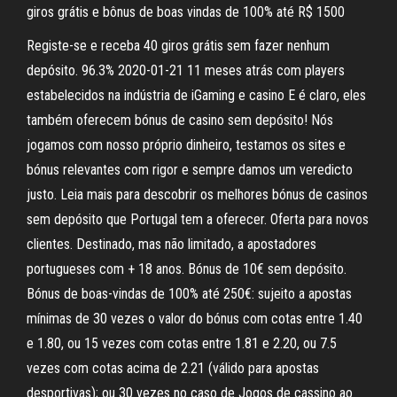
giros grátis e bônus de boas vindas de 100% até R$ 1500
Registe-se e receba 40 giros grátis sem fazer nenhum
depósito. 96.3% 2020-01-21 11 meses atrás com players
estabelecidos na indústria de iGaming e casino E é claro, eles
também oferecem bónus de casino sem depósito! Nós
jogamos com nosso próprio dinheiro, testamos os sites e
bónus relevantes com rigor e sempre damos um veredicto
justo. Leia mais para descobrir os melhores bónus de casinos
sem depósito que Portugal tem a oferecer. Oferta para novos
clientes. Destinado, mas não limitado, a apostadores
portugueses com + 18 anos. Bónus de 10€ sem depósito.
Bónus de boas-vindas de 100% até 250€: sujeito a apostas
mínimas de 30 vezes o valor do bónus com cotas entre 1.40
e 1.80, ou 15 vezes com cotas entre 1.81 e 2.20, ou 7.5
vezes com cotas acima de 2.21 (válido para apostas
desportivas); ou 30 vezes no caso de Jogos de cassino ao