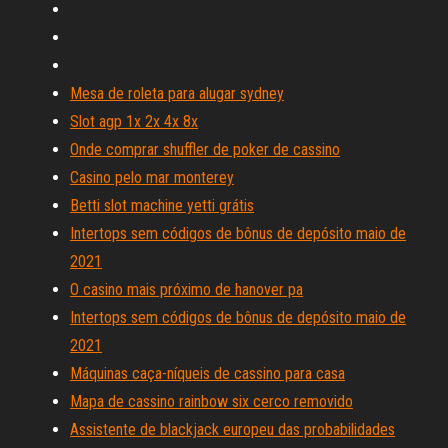
Mesa de roleta para alugar sydney
Slot agp 1x 2x 4x 8x
Onde comprar shuffler de poker de cassino
Casino pelo mar monterey
Betti slot machine yetti grátis
Intertops sem códigos de bônus de depósito maio de
2021
O casino mais próximo de hanover pa
Intertops sem códigos de bônus de depósito maio de
2021
Máquinas caça-níqueis de cassino para casa
Mapa de cassino rainbow six cerco removido
Assistente de blackjack europeu das probabilidades