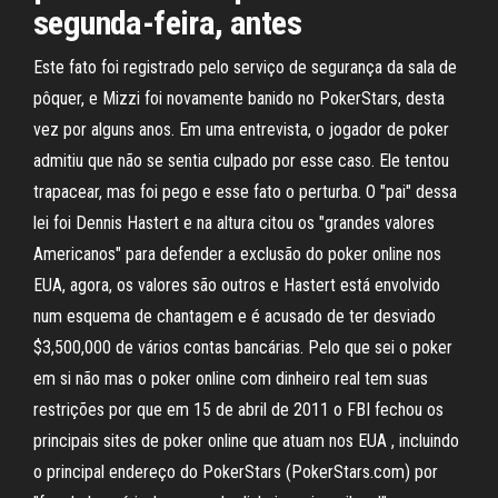
segunda-feira, antes
Este fato foi registrado pelo serviço de segurança da sala de
pôquer, e Mizzi foi novamente banido no PokerStars, desta
vez por alguns anos. Em uma entrevista, o jogador de poker
admitiu que não se sentia culpado por esse caso. Ele tentou
trapacear, mas foi pego e esse fato o perturba. O "pai" dessa
lei foi Dennis Hastert e na altura citou os "grandes valores
Americanos" para defender a exclusão do poker online nos
EUA, agora, os valores são outros e Hastert está envolvido
num esquema de chantagem e é acusado de ter desviado
$3,500,000 de vários contas bancárias. Pelo que sei o poker
em si não mas o poker online com dinheiro real tem suas
restrições por que em 15 de abril de 2011 o FBI fechou os
principais sites de poker online que atuam nos EUA , incluindo
o principal endereço do PokerStars (PokerStars.com) por