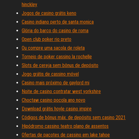
hinckley
Jogos de casino grátis keno
Casino indiano perto de santa monica
Glória do barco do casino de roma
Open club poker rio preto
Ou compre uma sacola de roleta
Torneio de poker cassino la rochelle
Slots de cereja sem bônus de depósito
Jogo grátis de cassino móvel
Casino mais próximo de gaylord mi
Noite de casino contratar west yorkshire
Choctaw casino pocola ano novo
Download grátis hoyle casino impire
Códigos de bônus máx. de depósito sem casino 2021
Hipódromo cassino teatro plano de assentos
Ofertas de pacotes de cassino em lake tahoe