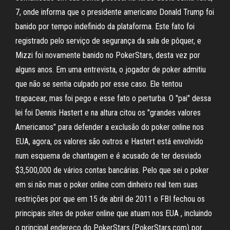
7, onde informa que o presidente americano Donald Trump foi
banido por tempo indefinido da plataforma. Este fato foi
registrado pelo serviço de segurança da sala de pôquer, e
Mizzi foi novamente banido no PokerStars, desta vez por
alguns anos. Em uma entrevista, o jogador de poker admitiu
que não se sentia culpado por esse caso. Ele tentou
trapacear, mas foi pego e esse fato o perturba. O "pai" dessa
lei foi Dennis Hastert e na altura citou os "grandes valores
Americanos" para defender a exclusão do poker online nos
EUA, agora, os valores são outros e Hastert está envolvido
num esquema de chantagem e é acusado de ter desviado
$3,500,000 de vários contas bancárias. Pelo que sei o poker
em si não mas o poker online com dinheiro real tem suas
restrições por que em 15 de abril de 2011 o FBI fechou os
principais sites de poker online que atuam nos EUA , incluindo
o principal endereço do PokerStars (PokerStars.com) por